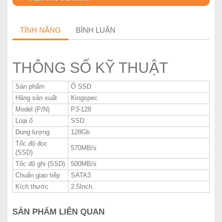
TÍNH NĂNG
BÌNH LUẬN
THÔNG SỐ KỸ THUẬT
Sản phẩm
Ổ SSD
Hãng sản xuất
Kingspec
Model (P/N)
P3-128
Loại ổ
SSD
Dung lượng
128Gb
Tốc độ đọc
570MB/s
(SSD)
Tốc độ ghi (SSD)
500MB/s
Chuẩn giao tiếp
SATA3
Kích thước
2.5Inch
SẢN PHẨM LIÊN QUAN